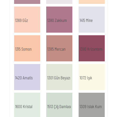
1369 Güz
1380 Zakkum
1415 Mine
1315 Somon
1385 Mercan
1390 Krizantem
1420 Amatis
1301 Gün Beyazı
1072 Işık
1600 Kristal
1513 Çiğ Damlası
1309 Islak Kum