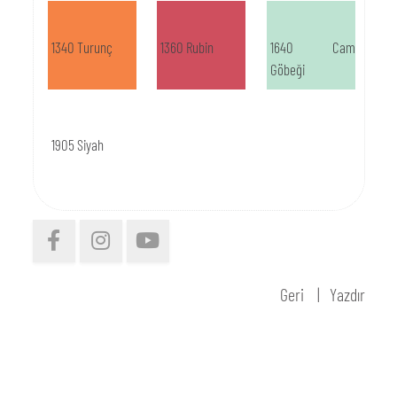
1340 Turunç
1360 Rubin
1640 Cam
Göbeği
1905 Siyah
Geri
Yazdır