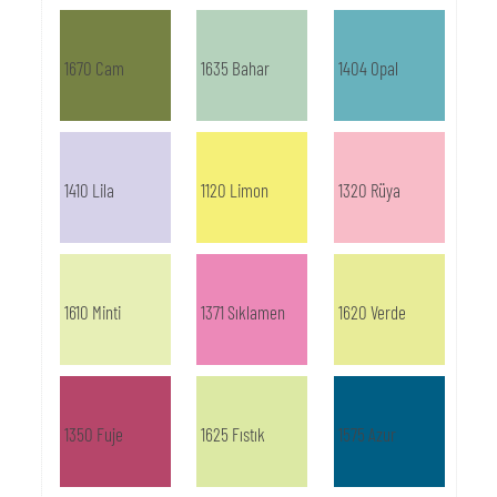
1670 Cam
1635 Bahar
1404 Opal
1410 Lila
1120 Limon
1320 Rüya
1610 Minti
1371 Sıklamen
1620 Verde
1350 Fuje
1625 Fıstık
1575 Azur