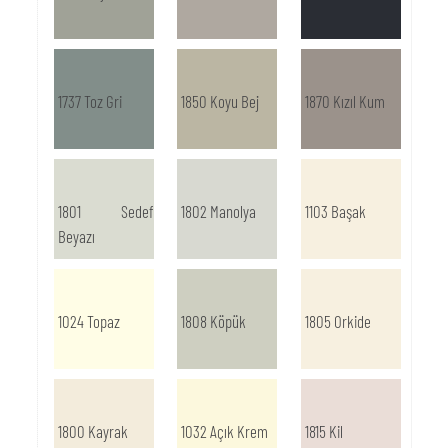
1737 Toz Gri
1850 Koyu Bej
1870 Kızıl Kum
1801 Sedef
1802 Manolya
1103 Başak
Beyazı
1024 Topaz
1808 Köpük
1805 Orkide
1800 Kayrak
1032 Açık Krem
1815 Kil