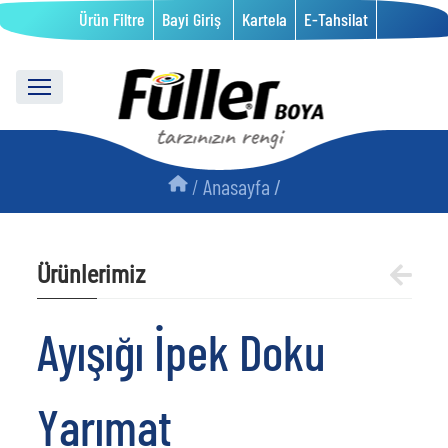
Ürün Filtre
Bayi Giriş
Kartela
E-Tahsilat
/
Anasayfa /
Ürünlerimiz
Ayışığı İpek Doku
Yarımat