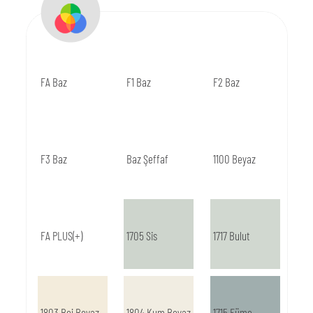
FA Baz
F1 Baz
F2 Baz
F3 Baz
Baz Şeffaf
1100 Beyaz
FA PLUS(+)
1705 Sis
1717 Bulut
1803 Bej Beyaz
1804 Kum Beyaz
1715 Füme