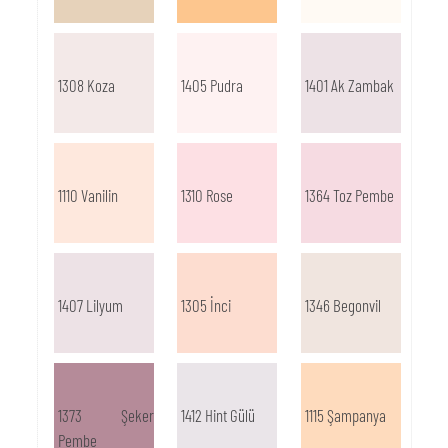
1308 Koza
1405 Pudra
1401 Ak Zambak
1110 Vanilin
1310 Rose
1364 Toz Pembe
1407 Lilyum
1305 İnci
1346 Begonvil
1373 Şeker
1412 Hint Gülü
1115 Şampanya
Pembe