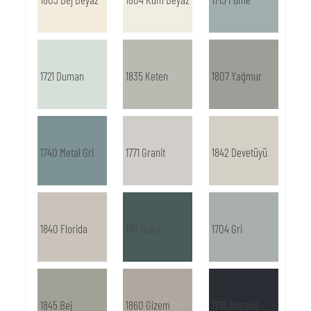
1721 Duman
1835 Keten
1807 Yağmur
1740 Metal Gri
1771 Granit
1842 Devetüyü
1840 Florida
1711 İs Gri
1704 Gri
1845 Bej
1860 Gizem
1716 Antrasit