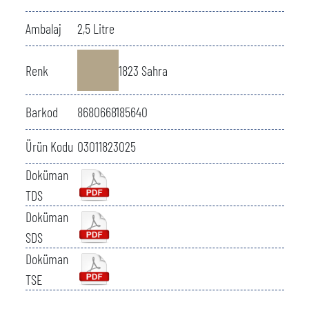
Ambalaj
2,5 Litre
Renk
1823 Sahra
Barkod
8680668185640
Ürün Kodu
03011823025
Doküman
TDS
Doküman
SDS
Doküman
TSE