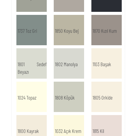
1737 Toz Gri
1850 Koyu Bej
1870 Kızıl Kum
1801 Sedef
1802 Manolya
1103 Başak
Beyazı
1024 Topaz
1808 Köpük
1805 Orkide
1800 Kayrak
1032 Açık Krem
1815 Kil