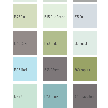
1645 Ekru
1605 Buz Beyazı
1515 Su
1330 Çakıl
1650 Badem
1615 Buzul
1505 Marin
1355 Göreme
1660 Yaprak
1628 Nil
1520 Deniz
1370 Traverten