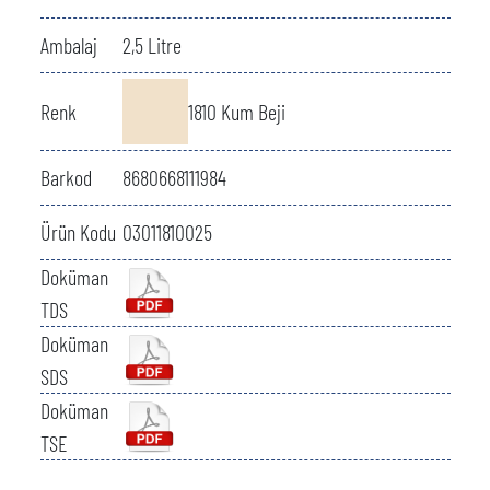
Ambalaj
2,5 Litre
Renk
1810 Kum Beji
Barkod
8680668111984
Ürün Kodu
03011810025
Doküman
TDS
Doküman
SDS
Doküman
TSE