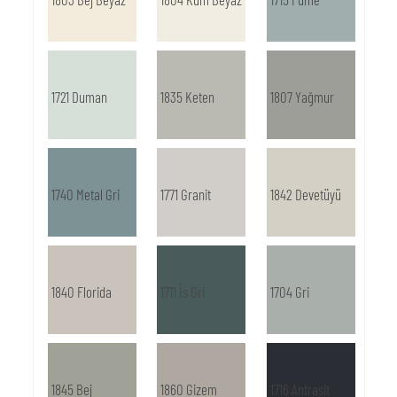
1721 Duman
1835 Keten
1807 Yağmur
1740 Metal Gri
1771 Granit
1842 Devetüyü
1840 Florida
1711 İs Gri
1704 Gri
1845 Bej
1860 Gizem
1716 Antrasit