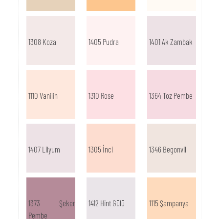
1308 Koza
1405 Pudra
1401 Ak Zambak
1110 Vanilin
1310 Rose
1364 Toz Pembe
1407 Lilyum
1305 İnci
1346 Begonvil
1373 Şeker
1412 Hint Gülü
1115 Şampanya
Pembe