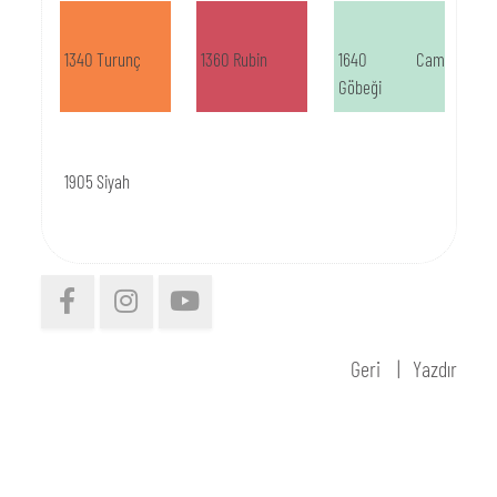
1340 Turunç
1360 Rubin
1640 Cam
Göbeği
1905 Siyah
Geri
Yazdır