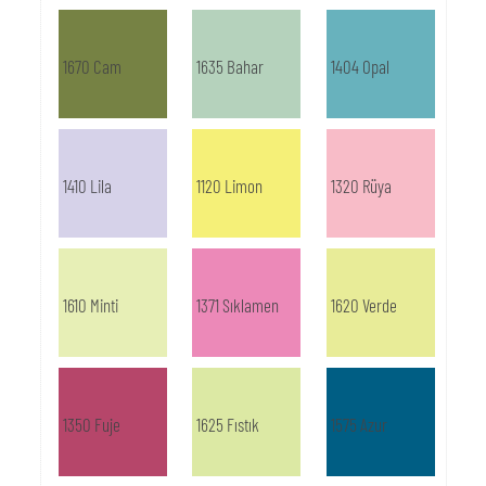
1670 Cam
1635 Bahar
1404 Opal
1410 Lila
1120 Limon
1320 Rüya
1610 Minti
1371 Sıklamen
1620 Verde
1350 Fuje
1625 Fıstık
1575 Azur