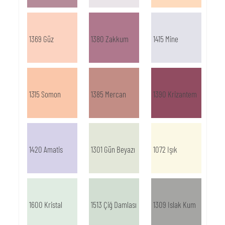
1369 Güz
1380 Zakkum
1415 Mine
1315 Somon
1385 Mercan
1390 Krizantem
1420 Amatis
1301 Gün Beyazı
1072 Işık
1600 Kristal
1513 Çiğ Damlası
1309 Islak Kum