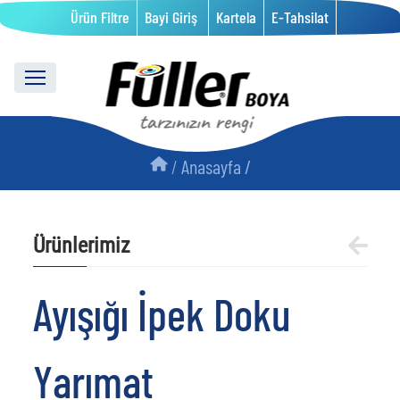
Ürün Filtre
Bayi Giriş
Kartela
E-Tahsilat
/
Anasayfa /
Ürünlerimiz
Ayışığı İpek Doku
Yarımat