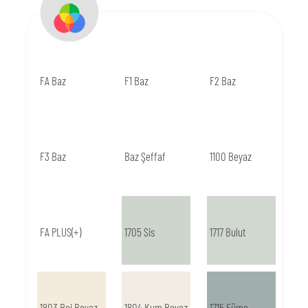
FA Baz
F1 Baz
F2 Baz
F3 Baz
Baz Şeffaf
1100 Beyaz
FA PLUS(+)
1705 Sis
1717 Bulut
1803 Bej Beyaz
1804 Kum Beyaz
1715 Füme