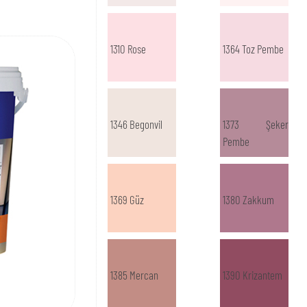
1310 Rose
1364 Toz Pembe
1346 Begonvil
1373 Şeker
Pembe
1369 Güz
1380 Zakkum
1385 Mercan
1390 Krizantem