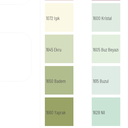
1072 Işık
1600 Kristal
1645 Ekru
1605 Buz Beyazı
1650 Badem
1615 Buzul
1660 Yaprak
1628 Nil