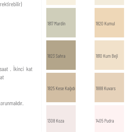
ektirebilir)
1817 Mardin
1820 Kumul
1823 Sahra
1810 Kum Beji
aat . İkinci kat
at
1825 Kese Kağıdı
1888 Kuvars
orunmalıdır.
1308 Koza
1405 Pudra