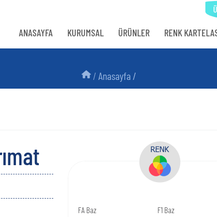
Ür
ANASAYFA
KURUMSAL
ÜRÜNLER
RENK KARTELAS
/
Anasayfa /
rımat
FA Baz
F1 Baz