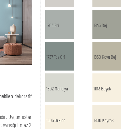
1704 Gri
1845 Bej
1737 Toz Gri
1850 Koyu Bej
1802 Manolya
1103 Başak
nebilen
dekoratif
ıdır. Uygun astar
1805 Orkide
1800 Kayrak
. Ayrışığı En az 2