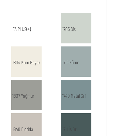
FA PLUS(+)
1705 Sis
1804 Kum Beyaz
1715 Füme
1807 Yağmur
1740 Metal Gri
1840 Florida
1711 İs Gri