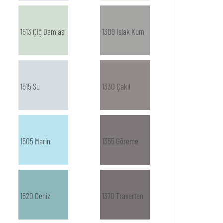
1513 Çiğ Damlası
1309 Islak Kum
1515 Su
1330 Çakıl
1505 Marin
1355 Göreme
1520 Deniz
1370 Traverten