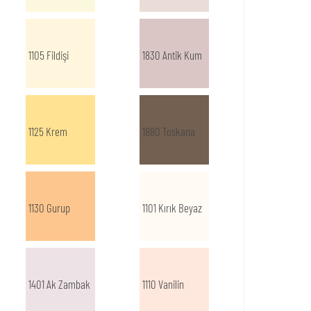
1105 Fildişi
1830 Antik Kum
1125 Krem
1880 Toskana
1130 Gurup
1101 Kırık Beyaz
1401 Ak Zambak
1110 Vanilin