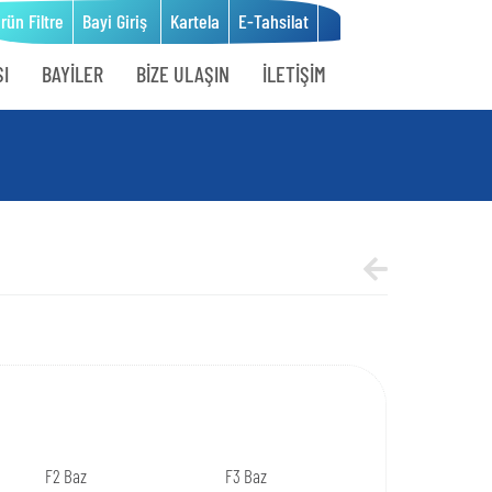
ün Filtre
Bayi Giriş
Kartela
E-Tahsilat
I
BAYİLER
BİZE ULAŞIN
İLETİŞİM
F2 Baz
F3 Baz