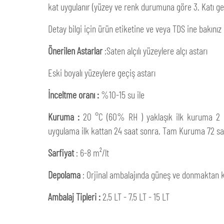
kat uygulanır (yüzey ve renk durumuna göre 3. Katı ger
Detay bilgi için ürün etiketine ve veya TDS ine bakınız
Önerilen Astarlar
:Saten alçılı yüzeylere alçı astarı
Eski boyalı yüzeylere geçiş astarı
İnceltme oranı :
%10-15 su ile
Kuruma :
20 °C (60% RH ) yaklaşık ilk kuruma 2 s
uygulama ilk kattan 24 saat sonra. Tam Kuruma 72 sa
Sarfiyat
: 6-8 m²/lt
Depolama
: Orjinal ambalajında güneş ve donmaktan k
Ambalaj Tipleri :
2,5 LT - 7,5 LT - 15 LT