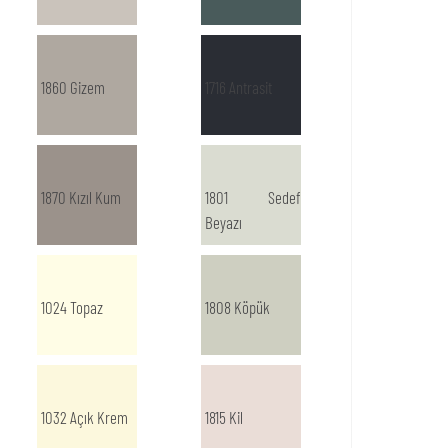
1860 Gizem
1716 Antrasit
1870 Kızıl Kum
1801 Sedef
Beyazı
1024 Topaz
1808 Köpük
1032 Açık Krem
1815 Kil