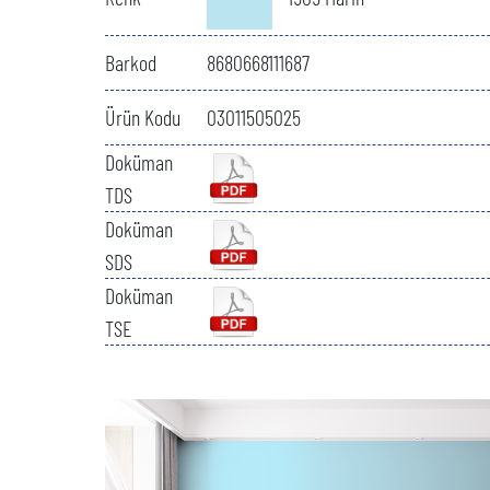
Barkod
8680668111687
Ürün Kodu
03011505025
Doküman
TDS
Doküman
SDS
Doküman
TSE