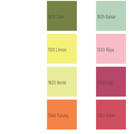
1670 Cam
1635 Bahar
1120 Limon
1320 Rüya
1620 Verde
1350 Fuje
1340 Turunç
1360 Rubin