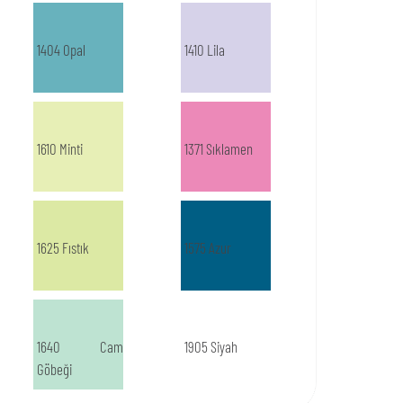
1404 Opal
1410 Lila
1610 Minti
1371 Sıklamen
1625 Fıstık
1575 Azur
1640 Cam
1905 Siyah
Göbeği