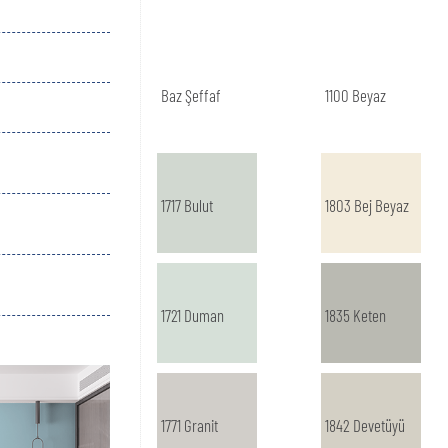
Baz Şeffaf
1100 Beyaz
1717 Bulut
1803 Bej Beyaz
1721 Duman
1835 Keten
1771 Granit
1842 Devetüyü