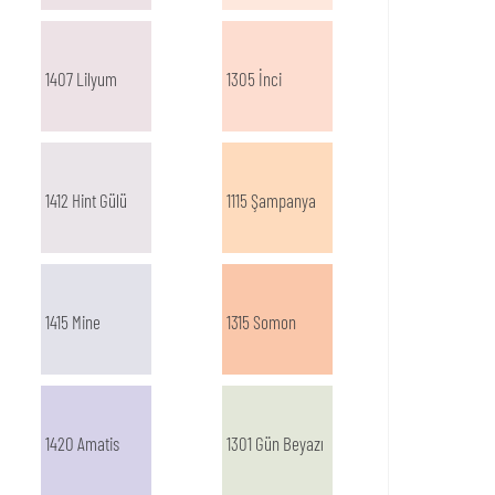
1407 Lilyum
1305 İnci
1412 Hint Gülü
1115 Şampanya
1415 Mine
1315 Somon
1420 Amatis
1301 Gün Beyazı