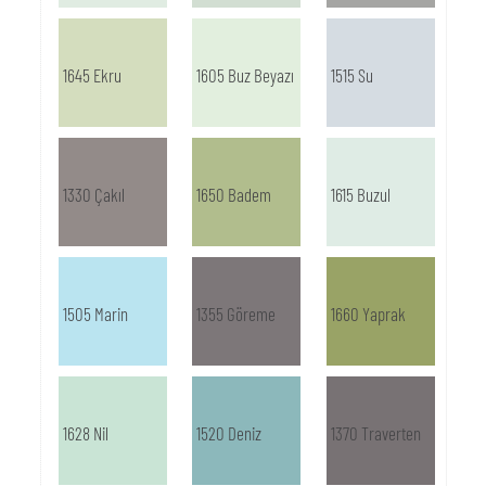
1645 Ekru
1605 Buz Beyazı
1515 Su
1330 Çakıl
1650 Badem
1615 Buzul
1505 Marin
1355 Göreme
1660 Yaprak
1628 Nil
1520 Deniz
1370 Traverten