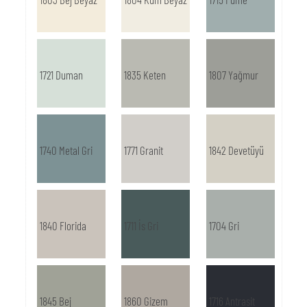
1721 Duman
1835 Keten
1807 Yağmur
1740 Metal Gri
1771 Granit
1842 Devetüyü
1840 Florida
1711 İs Gri
1704 Gri
1845 Bej
1860 Gizem
1716 Antrasit