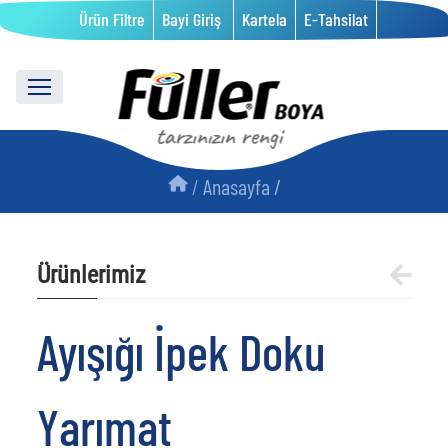
Ürün Filtre
Bayi Giriş
Kartela
E-Tahsilat
/
Anasayfa /
Ürünlerimiz
Ayışığı İpek Doku
Yarımat