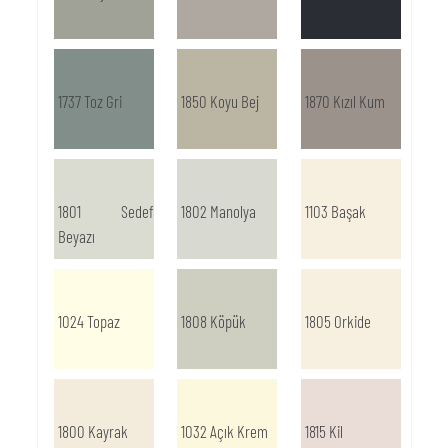
1737 Toz Gri
1850 Koyu Bej
1870 Kızıl Kum
1801 Sedef
1802 Manolya
1103 Başak
Beyazı
1024 Topaz
1808 Köpük
1805 Orkide
1800 Kayrak
1032 Açık Krem
1815 Kil