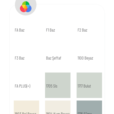
FA Baz
F1 Baz
F2 Baz
F3 Baz
Baz Şeffaf
1100 Beyaz
FA PLUS(+)
1705 Sis
1717 Bulut
1803 Bej Beyaz
1804 Kum Beyaz
1715 Füme