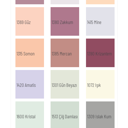
1369 Güz
1380 Zakkum
1415 Mine
1315 Somon
1385 Mercan
1390 Krizantem
1420 Amatis
1301 Gün Beyazı
1072 Işık
1600 Kristal
1513 Çiğ Damlası
1309 Islak Kum