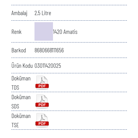
Ambalaj
2,5 Litre
Renk
1420 Amatis
Barkod
8680668111656
Ürün Kodu
03011420025
Doküman
TDS
Doküman
SDS
Doküman
TSE