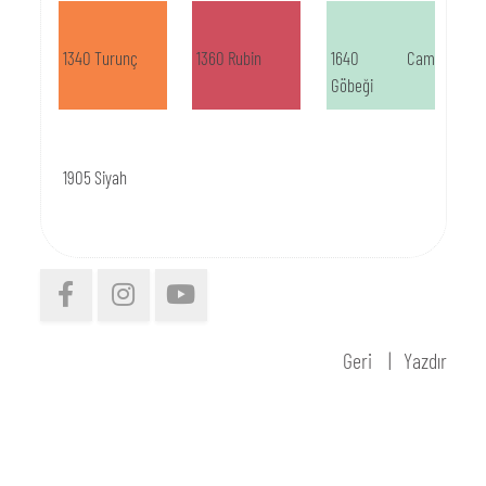
1340 Turunç
1360 Rubin
1640 Cam
Göbeği
1905 Siyah
Geri
Yazdır