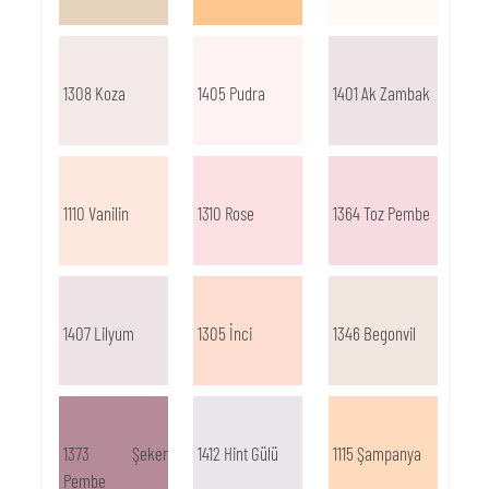
1308 Koza
1405 Pudra
1401 Ak Zambak
1110 Vanilin
1310 Rose
1364 Toz Pembe
1407 Lilyum
1305 İnci
1346 Begonvil
1373 Şeker
1412 Hint Gülü
1115 Şampanya
Pembe