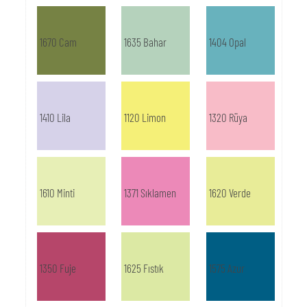
1670 Cam
1635 Bahar
1404 Opal
1410 Lila
1120 Limon
1320 Rüya
1610 Minti
1371 Sıklamen
1620 Verde
1350 Fuje
1625 Fıstık
1575 Azur