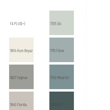
FA PLUS(+)
1705 Sis
1804 Kum Beyaz
1715 Füme
1807 Yağmur
1740 Metal Gri
1840 Florida
1711 İs Gri