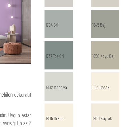
1704 Gri
1845 Bej
1737 Toz Gri
1850 Koyu Bej
1802 Manolya
1103 Başak
nebilen
dekoratif
ıdır. Uygun astar
1805 Orkide
1800 Kayrak
. Ayrışığı En az 2