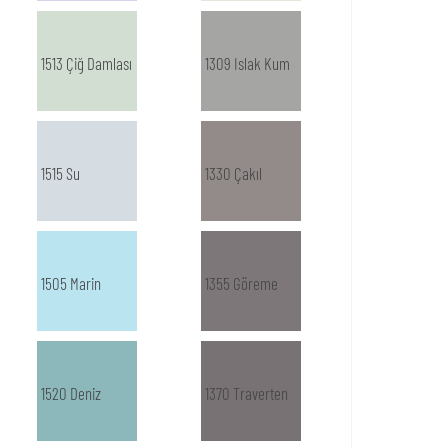
1513 Çiğ Damlası
1309 Islak Kum
1515 Su
1330 Çakıl
1505 Marin
1355 Göreme
1520 Deniz
1370 Traverten