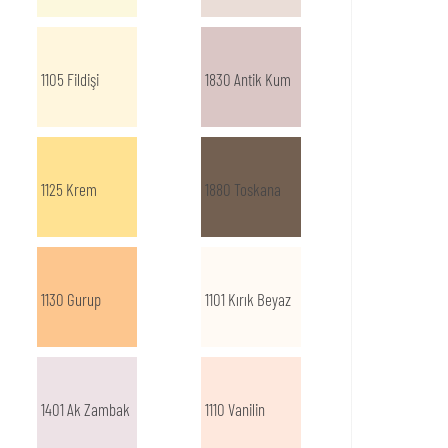
1105 Fildişi
1830 Antik Kum
1125 Krem
1880 Toskana
1130 Gurup
1101 Kırık Beyaz
1401 Ak Zambak
1110 Vanilin