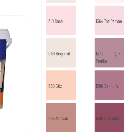
1310 Rose
1364 Toz Pembe
1346 Begonvil
1373 Şeker
Pembe
1369 Güz
1380 Zakkum
1385 Mercan
1390 Krizantem