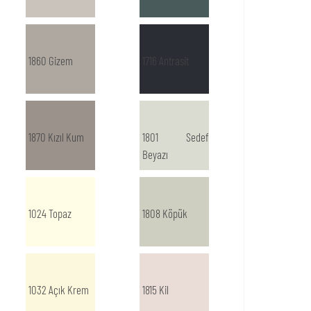
1860 Gizem
1716 Antrasit
1870 Kızıl Kum
1801 Sedef
Beyazı
1024 Topaz
1808 Köpük
1032 Açık Krem
1815 Kil