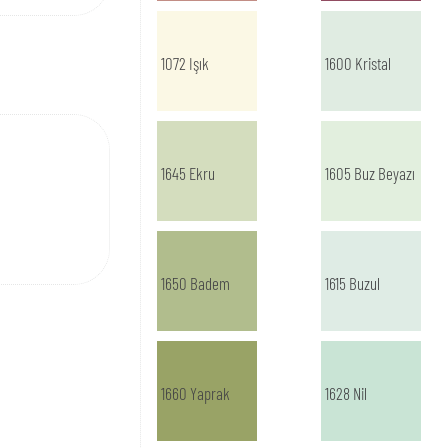
1072 Işık
1600 Kristal
1645 Ekru
1605 Buz Beyazı
1650 Badem
1615 Buzul
1660 Yaprak
1628 Nil