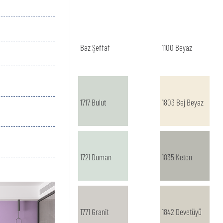
Baz Şeffaf
1100 Beyaz
1717 Bulut
1803 Bej Beyaz
1721 Duman
1835 Keten
1771 Granit
1842 Devetüyü