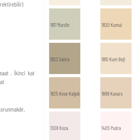
ektirebilir)
1817 Mardin
1820 Kumul
1823 Sahra
1810 Kum Beji
aat . İkinci kat
at
1825 Kese Kağıdı
1888 Kuvars
orunmalıdır.
1308 Koza
1405 Pudra