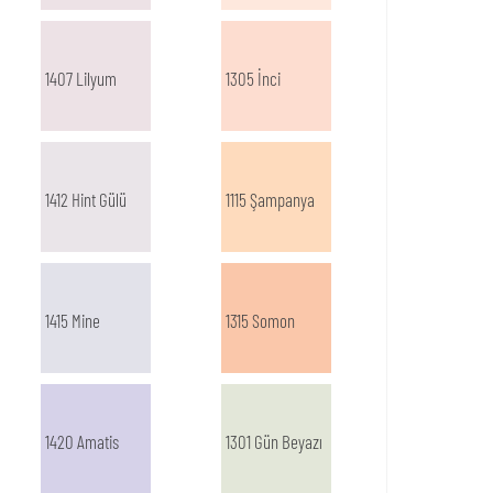
1407 Lilyum
1305 İnci
1412 Hint Gülü
1115 Şampanya
1415 Mine
1315 Somon
1420 Amatis
1301 Gün Beyazı