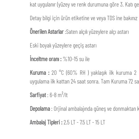
kat uygulanır (yüzey ve renk durumuna göre 3. Katı ger
Detay bilgi için ürün etiketine ve veya TDS ine bakınız
Önerilen Astarlar
:Saten alçılı yüzeylere alçı astarı
Eski boyalı yüzeylere geçiş astarı
İnceltme oranı :
%10-15 su ile
Kuruma :
20 °C (60% RH ) yaklaşık ilk kuruma 2 s
uygulama ilk kattan 24 saat sonra. Tam Kuruma 72 sa
Sarfiyat
: 6-8 m²/lt
Depolama
: Orjinal ambalajında güneş ve donmaktan k
Ambalaj Tipleri :
2,5 LT - 7,5 LT - 15 LT