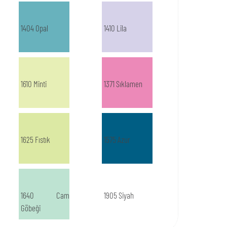
1404 Opal
1410 Lila
1610 Minti
1371 Sıklamen
1625 Fıstık
1575 Azur
1640 Cam
1905 Siyah
Göbeği