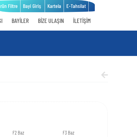
ün Filtre
Bayi Giriş
Kartela
E-Tahsilat
I
BAYİLER
BİZE ULAŞIN
İLETİŞİM
F2 Baz
F3 Baz