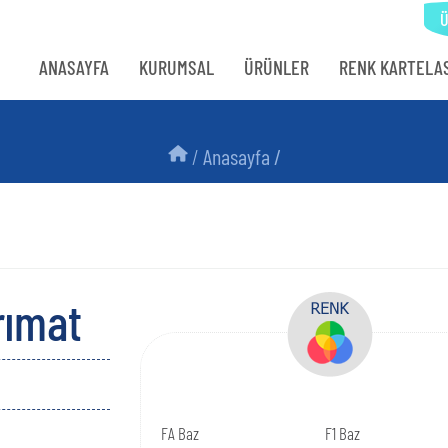
Ür
ANASAYFA
KURUMSAL
ÜRÜNLER
RENK KARTELAS
/
Anasayfa /
rımat
FA Baz
F1 Baz