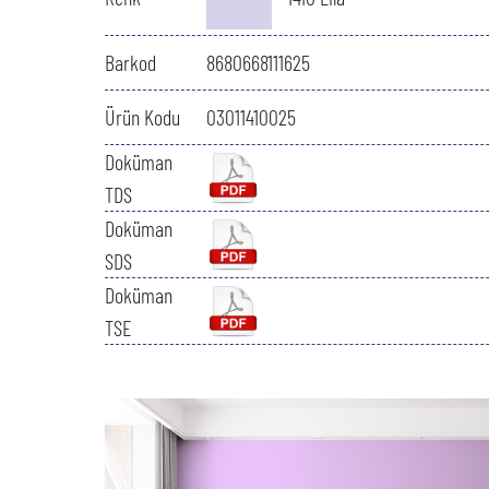
Barkod
8680668111625
Ürün Kodu
03011410025
Doküman
TDS
Doküman
SDS
Doküman
TSE