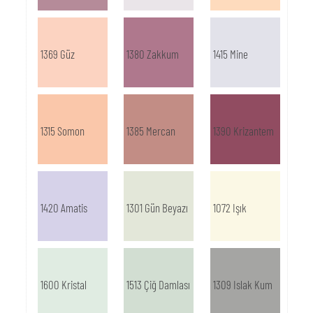
1369 Güz
1380 Zakkum
1415 Mine
1315 Somon
1385 Mercan
1390 Krizantem
1420 Amatis
1301 Gün Beyazı
1072 Işık
1600 Kristal
1513 Çiğ Damlası
1309 Islak Kum