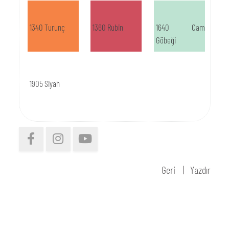
1340 Turunç
1360 Rubin
1640 Cam
Göbeği
1905 Siyah
Geri
Yazdır