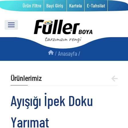
Ürün Filtre
Bayi Giriş
Kartela
E-Tahsilat
/
Anasayfa /
Ürünlerimiz
Ayışığı İpek Doku
Yarımat