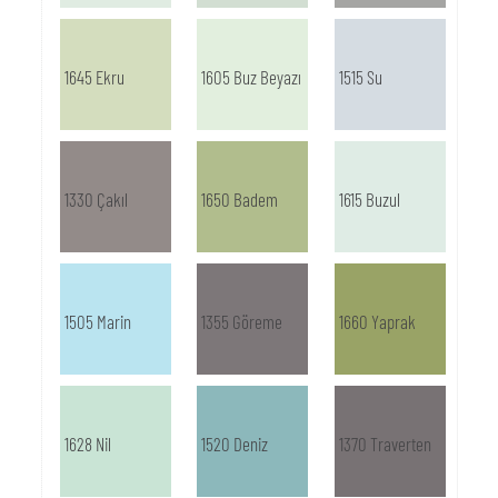
1645 Ekru
1605 Buz Beyazı
1515 Su
1330 Çakıl
1650 Badem
1615 Buzul
1505 Marin
1355 Göreme
1660 Yaprak
1628 Nil
1520 Deniz
1370 Traverten