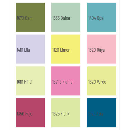
1670 Cam
1635 Bahar
1404 Opal
1410 Lila
1120 Limon
1320 Rüya
1610 Minti
1371 Sıklamen
1620 Verde
1350 Fuje
1625 Fıstık
1575 Azur