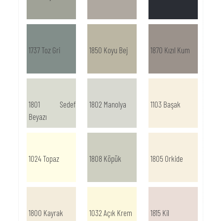
1737 Toz Gri
1850 Koyu Bej
1870 Kızıl Kum
1801 Sedef
1802 Manolya
1103 Başak
Beyazı
1024 Topaz
1808 Köpük
1805 Orkide
1800 Kayrak
1032 Açık Krem
1815 Kil