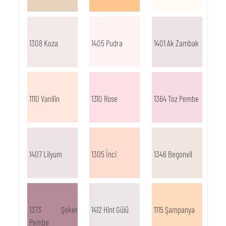
1308 Koza
1405 Pudra
1401 Ak Zambak
1110 Vanilin
1310 Rose
1364 Toz Pembe
1407 Lilyum
1305 İnci
1346 Begonvil
1373 Şeker
1412 Hint Gülü
1115 Şampanya
Pembe