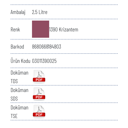
Ambalaj
2,5 Litre
Renk
1390 Krizantem
Barkod
8680668184803
Ürün Kodu
03011390025
Doküman
TDS
Doküman
SDS
Doküman
TSE