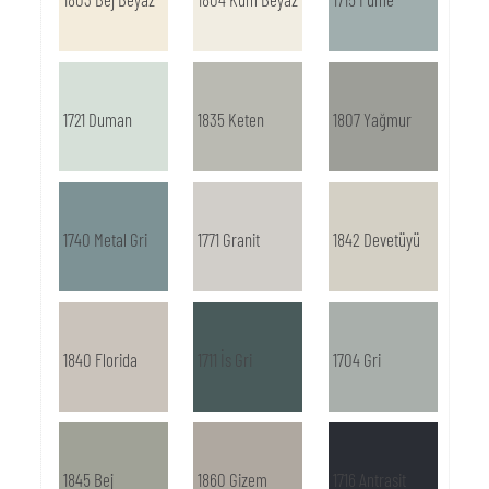
1721 Duman
1835 Keten
1807 Yağmur
1740 Metal Gri
1771 Granit
1842 Devetüyü
1840 Florida
1711 İs Gri
1704 Gri
1845 Bej
1860 Gizem
1716 Antrasit