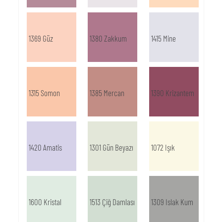
1369 Güz
1380 Zakkum
1415 Mine
1315 Somon
1385 Mercan
1390 Krizantem
1420 Amatis
1301 Gün Beyazı
1072 Işık
1600 Kristal
1513 Çiğ Damlası
1309 Islak Kum