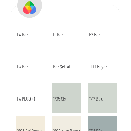
FA Baz
F1 Baz
F2 Baz
F3 Baz
Baz Şeffaf
1100 Beyaz
FA PLUS(+)
1705 Sis
1717 Bulut
1803 Bej Beyaz
1804 Kum Beyaz
1715 Füme