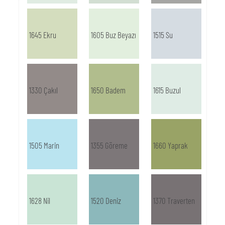
1645 Ekru
1605 Buz Beyazı
1515 Su
1330 Çakıl
1650 Badem
1615 Buzul
1505 Marin
1355 Göreme
1660 Yaprak
1628 Nil
1520 Deniz
1370 Traverten