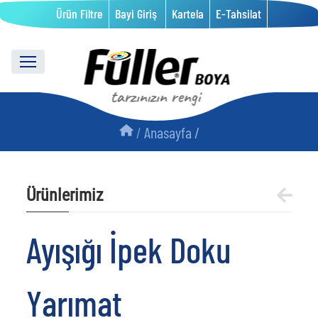
Ürün Filtre
Bayi Giriş
Kartela
E-Tahsilat
/
Anasayfa /
Ürünlerimiz
Ayışığı İpek Doku
Yarımat