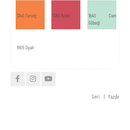
1340 Turunç
1360 Rubin
1640 Cam
Göbeği
1905 Siyah
Geri
Yazdır