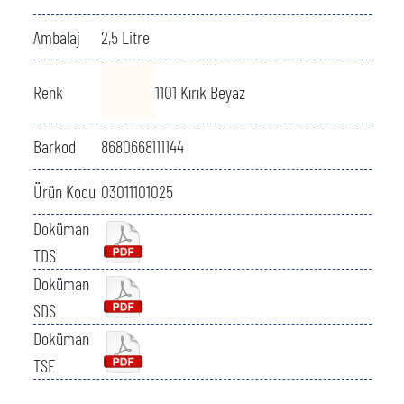
Ambalaj
2,5 Litre
Renk
1101 Kırık Beyaz
Barkod
8680668111144
Ürün Kodu
03011101025
Doküman
TDS
Doküman
SDS
Doküman
TSE