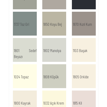
1737 Toz Gri
1850 Koyu Bej
1870 Kızıl Kum
1801 Sedef
1802 Manolya
1103 Başak
Beyazı
1024 Topaz
1808 Köpük
1805 Orkide
1800 Kayrak
1032 Açık Krem
1815 Kil