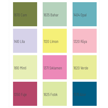
1670 Cam
1635 Bahar
1404 Opal
1410 Lila
1120 Limon
1320 Rüya
1610 Minti
1371 Sıklamen
1620 Verde
1350 Fuje
1625 Fıstık
1575 Azur