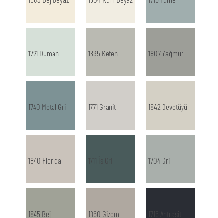
1721 Duman
1835 Keten
1807 Yağmur
1740 Metal Gri
1771 Granit
1842 Devetüyü
1840 Florida
1711 İs Gri
1704 Gri
1845 Bej
1860 Gizem
1716 Antrasit