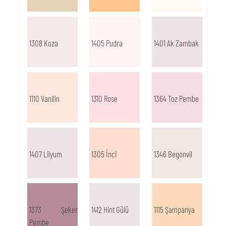
1308 Koza
1405 Pudra
1401 Ak Zambak
1110 Vanilin
1310 Rose
1364 Toz Pembe
1407 Lilyum
1305 İnci
1346 Begonvil
1373 Şeker
1412 Hint Gülü
1115 Şampanya
Pembe